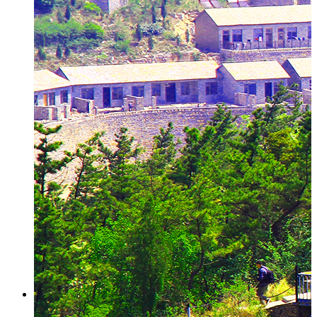
舒适客房
餐饮美食
特产产品
休闲娱乐
商务会议婚庆
节日美景