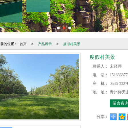
当前的位置：
首页
产品展示
度假村美景
>
>
度假村美景
联系人：
宋经理
电 话：
151636377
座 机：
0536-3327
地 址：
青州仰天
留言咨
分享：