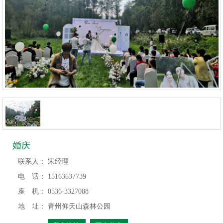
婚庆
联系人：
宋经理
电 话：
15163637739
座 机：
0536-3327088
地 址：
青州仰天山森林公园