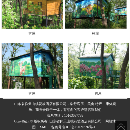
树屋
树屋
树屋
树屋
山东省仰天山桃花坡酒店有限公司，集舒客房、美食 特产、康体娱
乐、商务会议于一体，有意向的客户请咨询我们
联系电话：15163637739
CopyRight © 版权所有:
山东省仰天山桃花坡酒店有限公司
网站地
图
XML
备案号:
鲁ICP备19021626号-1