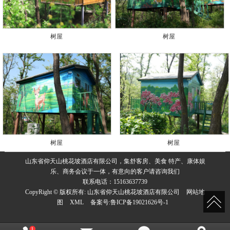
树屋
树屋
树屋
树屋
山东省仰天山桃花坡酒店有限公司，集舒客房、美食 特产、康体娱
乐、商务会议于一体，有意向的客户请咨询我们
联系电话：15163637739
CopyRight © 版权所有:
山东省仰天山桃花坡酒店有限公司
网站地
图
XML
备案号:
鲁ICP备19021626号-1